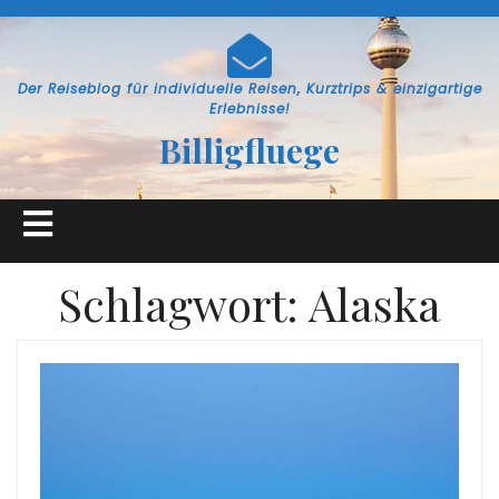
Skip
to
content
Der Reiseblog für individuelle Reisen, Kurztrips & einzigartige
Erlebnisse!
Billigfluege
Open
Button
Schlagwort:
Alaska