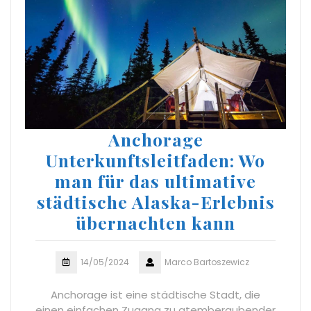
Anchorage
Unterkunftsleitfaden: Wo
man für das ultimative
städtische Alaska-Erlebnis
übernachten kann
14/05/2024
Marco Bartoszewicz
Anchorage ist eine städtische Stadt, die
einen einfachen Zugang zu atemberaubender