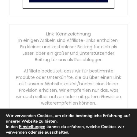
Link-Kennzeichnung
In einigen Artikeln sind Affiliate-Links enthalten.
Ein kleiner und kostenloser Beitrag für dich als
Leser, aber ein großer und unterstützender
Beitrag für uns als Reiseblogger.
Affiliate bedeutet, dass wir für bestimmte
Produkte oder Unterkünfte, die du über einen Link
auf unserer Website kaufst/buchst eine kleine
Provision erhalten. Wir empfehlen nur das, was
wir auch selber nutzen oder mit gutem Gewissen
weiterempfehlen können.
Wir verwenden Cookies, um dir die bestmögliche Erfahrung auf
unserer Website zu bieten.
In den
Einstellungen
kannst du erfahren, welche Cookies wir
verwenden oder sie ausschalten.