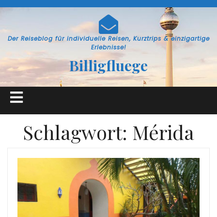
Skip
to
content
Der Reiseblog für individuelle Reisen, Kurztrips & einzigartige
Erlebnisse!
Billigfluege
Open
Button
Schlagwort:
Mérida