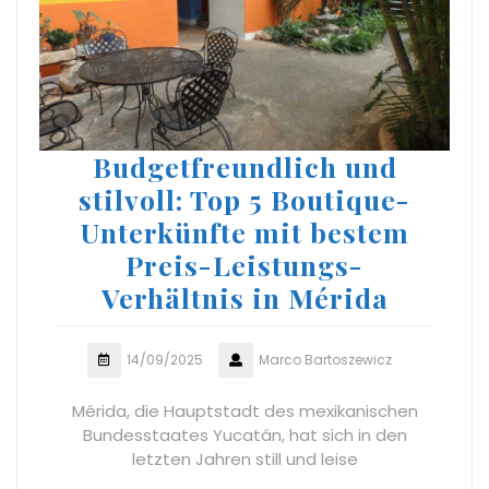
Budgetfreundlich und
stilvoll: Top 5 Boutique-
Unterkünfte mit bestem
Preis-Leistungs-
Verhältnis in Mérida
14/09/2025
Marco Bartoszewicz
Mérida, die Hauptstadt des mexikanischen
Bundesstaates Yucatán, hat sich in den
letzten Jahren still und leise