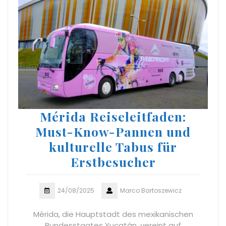
Mérida Reiseleitfaden:
Must-Know-Pannen und
kulturelle Tabus für
Erstbesucher
24/08/2025
Marco Bartoszewicz
Mérida, die Hauptstadt des mexikanischen
Bundesstaates Yucatán, vereint auf