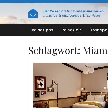
Skip
to
Der Reiseblog für individuelle Reisen,
content
Kurztrips & einzigartige Erlebnisse!
Reisetipps
Reiseziele
Transpo
Schlagwort:
Miam