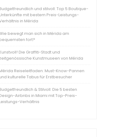
Budgetfreundlich und stilvoll: Top 5 Boutique-
Unterkünfte mit bestem Preis-Leistungs-
Verhältnis in Mérida
Wie bewegt man sich in Mérida am
bequemsten fort?
Kunstvoll! Die Graffiti-Stadt und
zeitgenössische Kunstmuseen von Mérida
Mérida Reiseleitfaden: Must-Know-Pannen
und kulturelle Tabus für Erstbesucher
Budgetfreundlich & Stilvoll: Die 5 besten
Design-Airbnbs in Miami mit Top-Preis-
Leistungs-Verhältnis