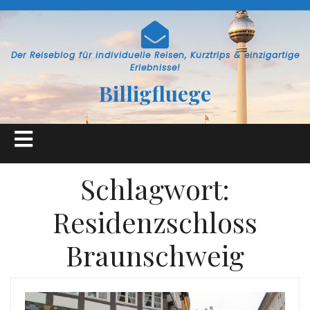
Skip
to
content
Der Reiseblog für individuelle Reisen, Kurztrips & einzigartige
Erlebnisse!
Billigfluege
Open
Button
Schlagwort:
Residenzschloss
Braunschweig