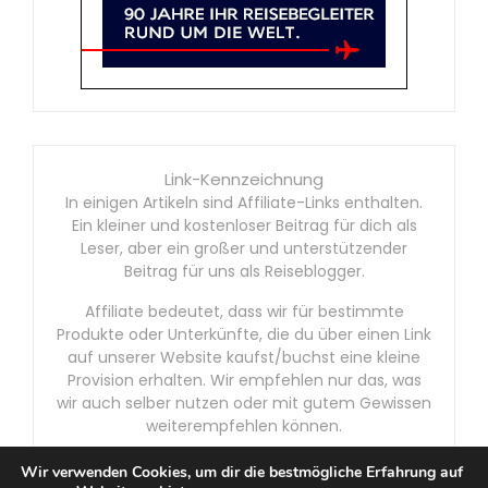
Link-Kennzeichnung
In einigen Artikeln sind Affiliate-Links enthalten.
Ein kleiner und kostenloser Beitrag für dich als
Leser, aber ein großer und unterstützender
Beitrag für uns als Reiseblogger.
Affiliate bedeutet, dass wir für bestimmte
Produkte oder Unterkünfte, die du über einen Link
auf unserer Website kaufst/buchst eine kleine
Provision erhalten. Wir empfehlen nur das, was
wir auch selber nutzen oder mit gutem Gewissen
weiterempfehlen können.
Wir verwenden Cookies, um dir die bestmögliche Erfahrung auf