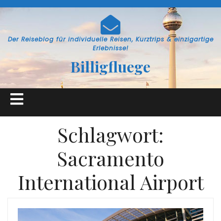
Skip
to
content
Der Reiseblog für individuelle Reisen, Kurztrips & einzigartige
Erlebnisse!
Billigfluege
Open
Button
Schlagwort:
Sacramento
International Airport