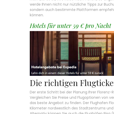
werde Ihnen nicht nur nützliche Tipps zur Buch
sondern auch bestimmte Plattformen empfehlen,
können.
Hotels für unter 59 € pro Nacht
Die richtigen Flugticke
Der erste Schritt bei der Planung Ihrer Florenz-
Vergleichen Sie Preise und Flugoptionen von 
das beste Angebot zu finden. Der Flughafen Flor
Kilometer nordwestlich des Stadtzentrums und 
Alternativ können Sie auch die Flughäfen Pisa (