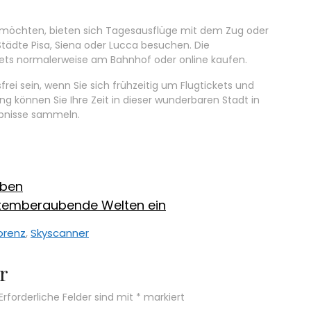
möchten, bieten sich Tagesausflüge mit dem Zug oder
Städte Pisa, Siena oder Lucca besuchen. Die
kets normalerweise am Bahnhof oder online kaufen.
frei sein, wenn Sie sich frühzeitig um Flugtickets und
g können Sie Ihre Zeit in dieser wunderbaren Stadt in
ebnisse sammeln.
iben
 atemberaubende Welten ein
orenz
,
Skyscanner
r
Erforderliche Felder sind mit
*
markiert