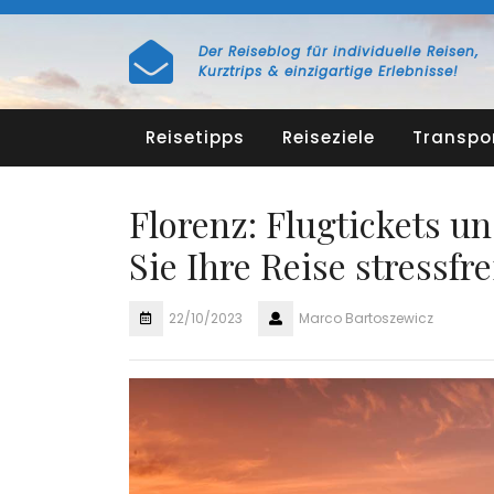
Skip
to
Der Reiseblog für individuelle Reisen,
content
Kurztrips & einzigartige Erlebnisse!
Reisetipps
Reiseziele
Transpo
Florenz: Flugtickets u
Sie Ihre Reise stressfre
22/10/2023
Marco Bartoszewicz