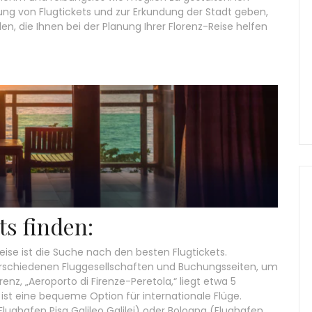
ung von Flugtickets und zur Erkundung der Stadt geben,
 die Ihnen bei der Planung Ihrer Florenz-Reise helfen
ts finden:
Reise ist die Suche nach den besten Flugtickets.
verschiedenen Fluggesellschaften und Buchungsseiten, um
enz, „Aeroporto di Firenze-Peretola,“ liegt etwa 5
ist eine bequeme Option für internationale Flüge.
Flughafen Pisa Galileo Galilei) oder Bologna (Flughafen