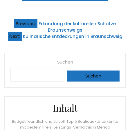
Beitragsnavigation
Previous:
Erkundung der kulturellen Schätze
Braunschweigs
Next:
Kulinarische Entdeckungen in Braunschweig
Suchen
Suchen
Inhalt
Budgetfreundlich und stilvoll: Top 5 Boutique-Unterkünfte
mit bestem Preis-Leistungs-Verhältnis in Mérida