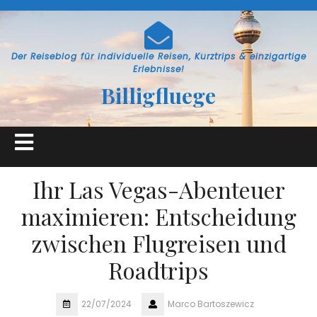
Skip
to
content
Der Reiseblog für individuelle Reisen, Kurztrips & einzigartige
Erlebnisse!
Billigfluege
Open
Button
Ihr Las Vegas-Abenteuer
maximieren: Entscheidung
zwischen Flugreisen und
Roadtrips
22/07/2024
Marco Bartoszewicz