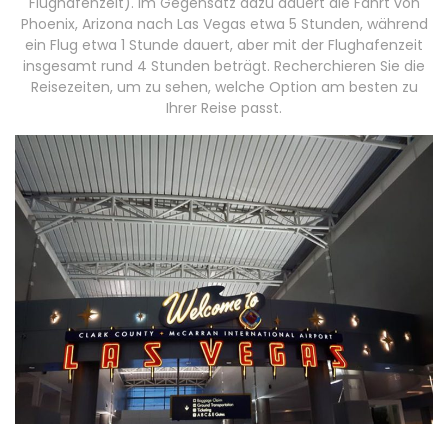
Flughafenzeit). Im Gegensatz dazu dauert die Fahrt von
Phoenix, Arizona nach Las Vegas etwa 5 Stunden, während
ein Flug etwa 1 Stunde dauert, aber mit der Flughafenzeit
insgesamt rund 4 Stunden beträgt. Recherchieren Sie die
Reisezeiten, um zu sehen, welche Option am besten zu
Ihrer Reise passt.